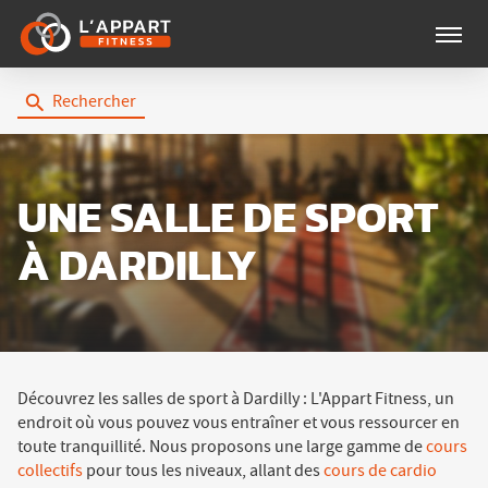
Menu
Rechercher
UNE SALLE DE SPORT
À DARDILLY
Découvrez les salles de sport à Dardilly : L'Appart Fitness, un
endroit où vous pouvez vous entraîner et vous ressourcer en
toute tranquillité. Nous proposons une large gamme de
cours
collectifs
pour tous les niveaux, allant des
cours de cardio