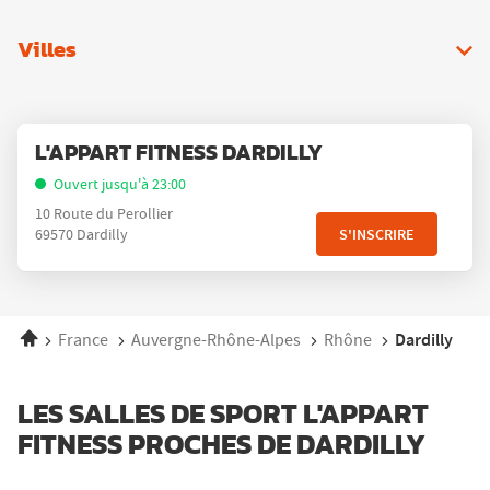
Villes
Appuyer
Point
L'APPART FITNESS DARDILLY
sur
de
la
Ouvert jusqu'à 23:00
vente
touche
10 Route du Perollier
:
ENTRÉE
S'INSCRIRE
69570 Dardilly
pour
obtenir
de
plus
Accueil
Dardilly
France
Auvergne-Rhône-Alpes
Rhône
amples
informations
LES SALLES DE SPORT L'APPART
FITNESS PROCHES DE DARDILLY