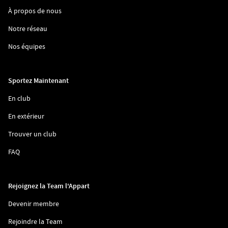
(ouvre
À propos de nous
dans
une
(ouvre
Notre réseau
nouvelle
dans
fenêtre)
une
(ouvre
Nos équipes
nouvelle
dans
fenêtre)
une
nouvelle
fenêtre)
Sportez Maintenant
(ouvre
En club
dans
une
(ouvre
En extérieur
nouvelle
dans
fenêtre)
une
(ouvre
Trouver un club
nouvelle
dans
fenêtre)
une
(ouvre
FAQ
nouvelle
dans
fenêtre)
une
nouvelle
fenêtre)
Rejoignez la Team l'Appart
(ouvre
Devenir membre
dans
une
(ouvre
Rejoindre la Team
nouvelle