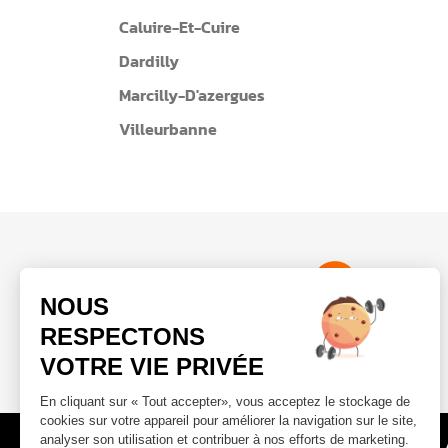
Caluire-Et-Cuire
Dardilly
Marcilly-D'azergues
Villeurbanne
Une carte multi-clubs
Accès à 110 clubs