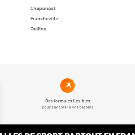
Chaponost
Francheville
Oullins
Des formules flexibles
pour s’adapter à vos besoins