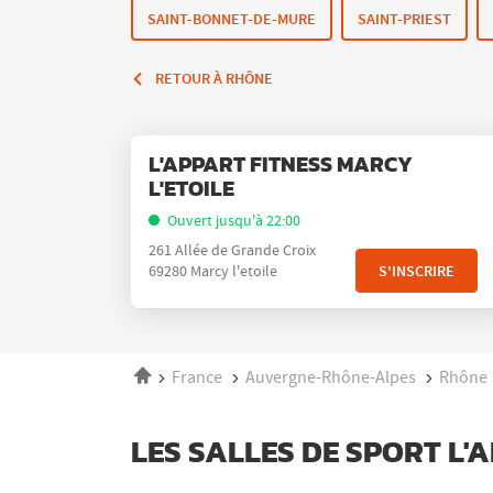
SAINT-BONNET-DE-MURE
SAINT-PRIEST
RETOUR À RHÔNE
Appuyer
Point
L'APPART FITNESS MARCY
sur
de
L'ETOILE
la
vente
touche
Ouvert jusqu'à 22:00
:
ENTRÉE
261 Allée de Grande Croix
pour
S'INSCRIRE
69280 Marcy l'etoile
obtenir
de
plus
amples
Accueil
France
Auvergne-Rhône-Alpes
Rhône
informations
LES SALLES DE SPORT L'