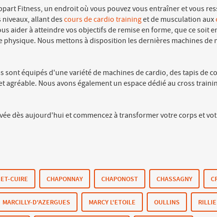
L'Appart Fitness, un endroit où vous pouvez vous entraîner et vous r
 niveaux, allant des
cours de cardio training
et de musculation aux
ous aider à atteindre vos objectifs de remise en forme, que ce soit 
e physique. Nous mettons à disposition les dernières machines de
ess sont équipés d'une variété de machines de cardio, des tapis de 
et agréable. Nous avons également un espace dédié au cross traini
 dès aujourd'hui et commencez à transformer votre corps et votre 
-ET-CUIRE
CHAPONNAY
CHAPONOST
CHASSAGNY
C
MARCILLY-D'AZERGUES
MARCY L'ETOILE
OULLINS
RILLI