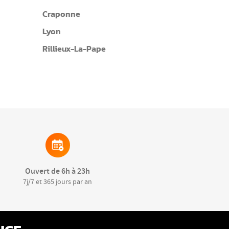
Craponne
Lyon
Rillieux-La-Pape
Ouvert de 6h à 23h
7j/7 et 365 jours par an