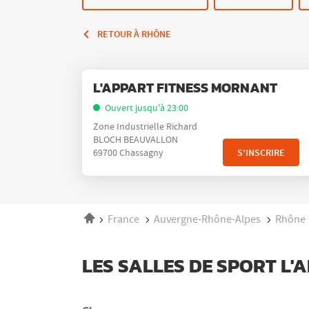
RETOUR À RHÔNE
Appuyer
Point
L'APPART FITNESS MORNANT
sur
de
la
Ouvert jusqu'à 23:00
vente
touche
Zone Industrielle Richard
:
ENTRÉE
BLOCH BEAUVALLON
pour
S'INSCRIRE
69700 Chassagny
obtenir
de
plus
amples
Accueil
France
Auvergne-Rhône-Alpes
Rhône
informations
LES SALLES DE SPORT L