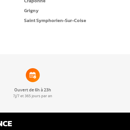
Craponne
Grigny
Saint Symphorien-Sur-Coise
Ouvert de 6h à 23h
7j/7 et 365 jours par an
NCE