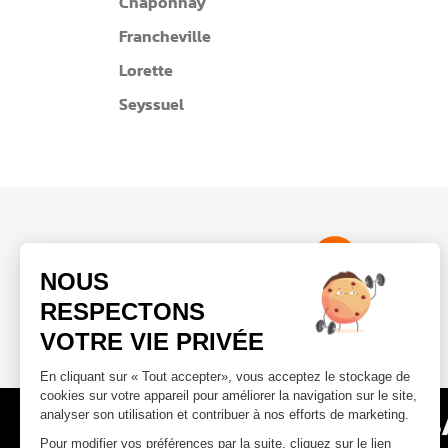
Chaponnay
Francheville
Lorette
Seyssuel
Une carte multi-clubs
Accès à 110 clubs
L’APPART FITNESS, DES 