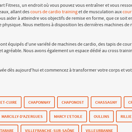
part Fitness, un endroit où vous pouvez vous entraîner et vous ress
eaux, allant des
cours de cardio training
et de musculation aux
cour
ous aider à atteindre vos objectifs de remise en forme, que ce soit 
e physique. Nous mettons à disposition les dernières machines de
sont équipés d'une variété de machines de cardio, des tapis de cour
et agréable. Nous avons également un espace dédié au cross traini
 dès aujourd'hui et commencez à transformer votre corps et votre 
-ET-CUIRE
CHAPONNAY
CHAPONOST
CHASSAGNY
C
MARCILLY-D'AZERGUES
MARCY L'ETOILE
OULLINS
RILLI
TARARE
VILLEFRANCHE-SUR-SAÔNE
VILLEURBANNE