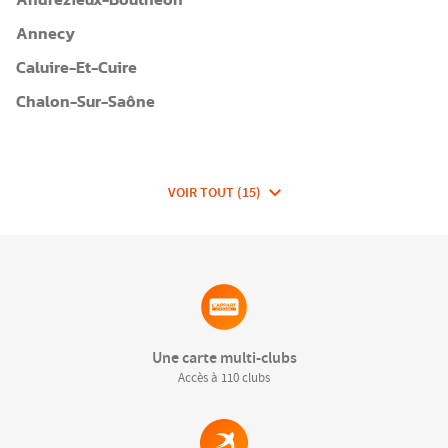
Andrézieux-Bouthéon
Annecy
Caluire-Et-Cuire
Chalon-Sur-Saône
VOIR TOUT (15)
DE
CLUBS
DE
FITNESSEA
GROUP
Une carte multi-clubs
Accès à 110 clubs