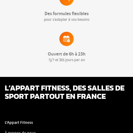
Des formules flexibles
pour s’adapter à vos besoins
Ouvert de 6h à 23h
7j/7 et 365 jours par an
L’APPART FITNESS, DES SALLES DE
SPORT PARTOUT EN FRANCE
L'Appart Fitness
(ouvre
À propos de nous