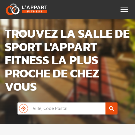
Menu
TROUVEZ LA SALLE DE
SPORT L'APPART
FITNESS LA PLUS
PROCHE DE CHEZ
VOUS
Ville,
À
,
UN
Code
PROXIMITÉ
TROUVER
CLUB
Postal
UN
L'APPART
CLUB
FITNESS
L'APPART