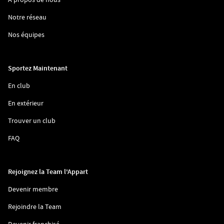
dans
une
(ouvre
Notre réseau
nouvelle
dans
fenêtre)
une
(ouvre
Nos équipes
nouvelle
dans
fenêtre)
une
nouvelle
fenêtre)
Sportez Maintenant
(ouvre
En club
dans
une
(ouvre
En extérieur
nouvelle
dans
fenêtre)
une
(ouvre
Trouver un club
nouvelle
dans
fenêtre)
une
(ouvre
FAQ
nouvelle
dans
fenêtre)
une
nouvelle
fenêtre)
Rejoignez la Team l'Appart
(ouvre
Devenir membre
dans
une
(ouvre
Rejoindre la Team
nouvelle
dans
fenêtre)
une
(ouvre