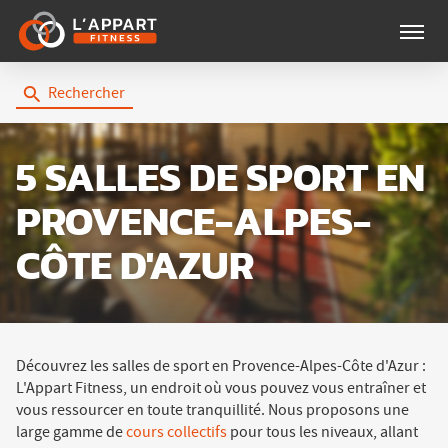
Menu
Rechercher
5 SALLES DE SPORT
EN
PROVENCE-ALPES-
CÔTE D'AZUR
Découvrez les salles de sport en Provence-Alpes-Côte d'Azur :
L'Appart Fitness, un endroit où vous pouvez vous entraîner et
vous ressourcer en toute tranquillité. Nous proposons une
large gamme de
cours collectifs
pour tous les niveaux, allant