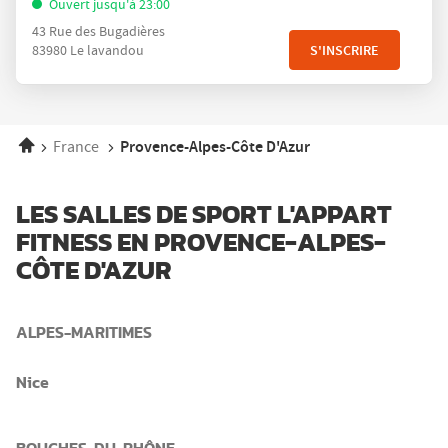
la
Ouvert jusqu'à 23:00
vente
touche
43 Rue des Bugadières
:
ENTRÉE
S'INSCRIRE
83980 Le lavandou
pour
obtenir
de
plus
Accueil
Provence-Alpes-Côte D'Azur
France
amples
informations
LES SALLES DE SPORT L'APPART
FITNESS EN PROVENCE-ALPES-
CÔTE D'AZUR
ALPES-MARITIMES
Nice