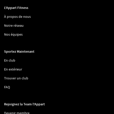
L'Appart Fitness
(ouvre
À propos de nous
dans
une
(ouvre
Notre réseau
nouvelle
dans
fenêtre)
une
(ouvre
Nos équipes
nouvelle
dans
fenêtre)
une
nouvelle
fenêtre)
Sportez Maintenant
(ouvre
En club
dans
une
(ouvre
En extérieur
nouvelle
dans
fenêtre)
une
(ouvre
Trouver un club
nouvelle
dans
fenêtre)
une
(ouvre
FAQ
nouvelle
dans
fenêtre)
une
nouvelle
fenêtre)
Rejoignez la Team l'Appart
(ouvre
Devenir membre