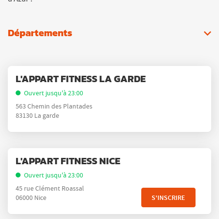
Départements
Appuyer
Point
L'APPART FITNESS LA GARDE
sur
de
la
Ouvert jusqu'à 23:00
vente
touche
563 Chemin des Plantades
:
ENTRÉE
83130 La garde
pour
obtenir
de
Appuyer
plus
Point
L'APPART FITNESS NICE
sur
amples
de
la
Ouvert jusqu'à 23:00
informations
vente
touche
45 rue Clément Roassal
:
ENTRÉE
S'INSCRIRE
06000 Nice
pour
obtenir