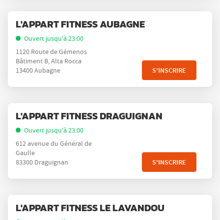
de
Appuyer
plus
Point
L'APPART FITNESS AUBAGNE
sur
amples
de
la
Ouvert jusqu'à 23:00
informations
vente
touche
1120 Route de Gémenos
:
ENTRÉE
Bâtiment B, Alta Rocca
pour
S'INSCRIRE
13400 Aubagne
obtenir
de
plus
Appuyer
amples
Point
L'APPART FITNESS DRAGUIGNAN
sur
informations
de
la
Ouvert jusqu'à 23:00
vente
touche
612 avenue du Général de
:
ENTRÉE
Gaulle
pour
S'INSCRIRE
83300 Draguignan
obtenir
de
plus
Appuyer
amples
Point
L'APPART FITNESS LE LAVANDOU
sur
informations
de