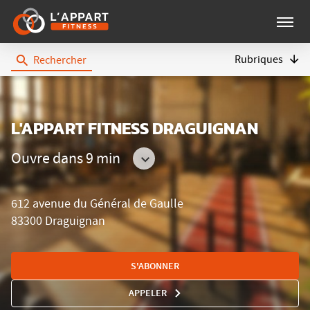
Menu
Rubriques
Rechercher
L'Appart
Fitness
L'APPART FITNESS DRAGUIGNAN
Ouvre dans 9 min
Consulter
les
612 avenue du Général de Gaulle
horaires
83300 Draguignan
S'ABONNER
APPELER
AFFICHER