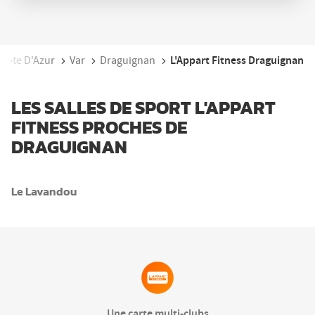
L'Appart Fitness Draguignan
-Côte D'Azur
Var
Draguignan
LES SALLES DE SPORT L'APPART
FITNESS PROCHES DE
DRAGUIGNAN
Le Lavandou
Une carte multi-clubs