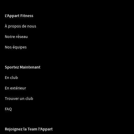
L'Appart Fitness
(ouvre
À propos de nous
dans
une
(ouvre
Notre réseau
nouvelle
dans
fenêtre)
une
(ouvre
Nos équipes
nouvelle
dans
fenêtre)
une
nouvelle
fenêtre)
Sportez Maintenant
(ouvre
En club
dans
une
(ouvre
En extérieur
nouvelle
dans
fenêtre)
une
(ouvre
Trouver un club
nouvelle
dans
fenêtre)
une
(ouvre
FAQ
nouvelle
dans
fenêtre)
une
nouvelle
fenêtre)
Rejoignez la Team l'Appart