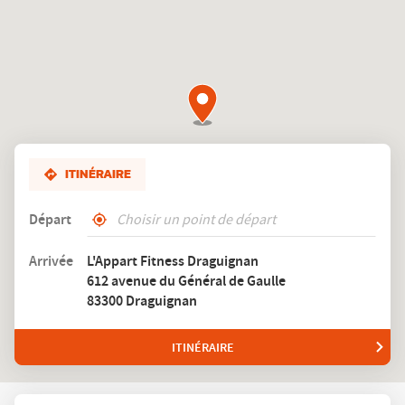
ITINÉRAIRE
Départ
,
À
trouver
proximité
Arrivée
L'Appart Fitness Draguignan
un
612 avenue du Général de Gaulle
club
L'Appart
83300 Draguignan
Fitness
ITINÉRAIRE
JUSQU'AU
CLUB
L'APPART