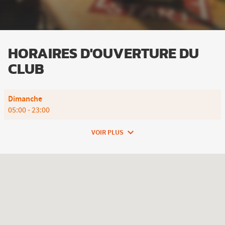
LE
NUMÉRO
DE
TÉLÉPHONE
DU
CLUB
HORAIRES D'OUVERTURE DU
L'APPART
CLUB
FITNESS
DRAGUIGNAN
Horaires
Dimanche
d'ouverture
05:00
-
23:00
d'aujourd'hui
VOIR PLUS
et
les
horaires
d'ouverture
du
club
L'Appart
Fitness
Draguignan