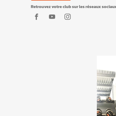
Retrouvez votre club sur les réseaux sociau
L'Appart
L'Appart
L'Appart
Fitness
Fitness
Fitness
Le
Le
Le
Lavandou
Lavandou
Lavandou