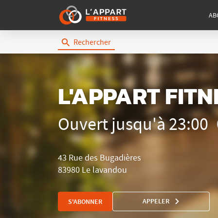
AB
Rechercher
L'Appart
Fitness
L'APPART FIT
Ouvert jusqu'à 23:00
43 Rue des Bugadières
83980 Le lavandou
APPELER
S'ABONNER
AFFICHER
LE