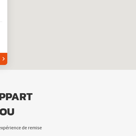
APPART
DOU
 expérience de remise