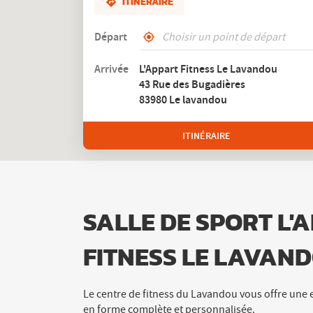
ITINÉRAIRE
Départ
,
À
trouver
proximité
Arrivée
L'Appart Fitness Le Lavandou
un
43 Rue des Bugadières
club
L'Appart
83980 Le lavandou
Fitness
ITINÉRAIRE
JUSQU'AU
CLUB
L'APPART
FITNESS
LE
LAVANDOU
SALLE DE SPORT L'
FITNESS LE LAVAN
Le centre de fitness du Lavandou vous offre une
en forme complète et personnalisée.