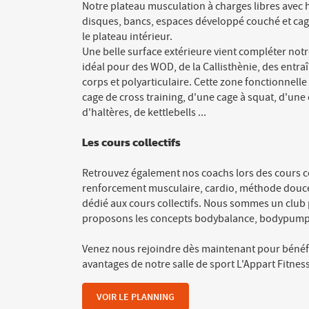
Notre plateau musculation à charges libres avec h
disques, bancs, espaces développé couché et cag
le plateau intérieur.
Une belle surface extérieure vient compléter notr
idéal pour des WOD, de la Callisthènie, des entr
corps et polyarticulaire. Cette zone fonctionnell
cage de cross training, d'une cage à squat, d'une
d'haltères, de kettlebells ...
Les cours collectifs
Retrouvez également nos coachs lors des cours co
renforcement musculaire, cardio, méthode douce
dédié aux cours collectifs. Nous sommes un club 
proposons les concepts bodybalance, bodypump
Venez nous rejoindre dès maintenant pour bénéfi
avantages de notre salle de sport L'Appart Fitnes
VOIR LE PLANNING