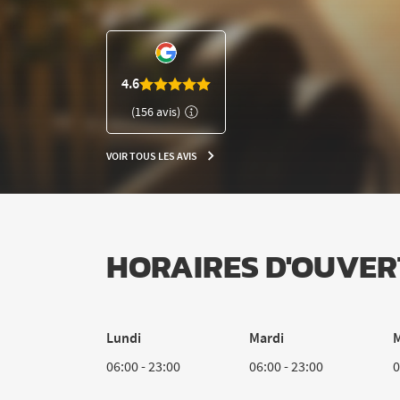
NUMÉRO
DE
TÉLÉPHONE
DU
CLUB
4.6
L'APPART
(156 avis)
FITNESS
LE
LAVANDOU
VOIR TOUS LES AVIS
VOIR
TOUS
LES
AVIS
HORAIRES D'OUVER
Lundi
Mardi
M
06:00
-
23:00
06:00
-
23:00
0