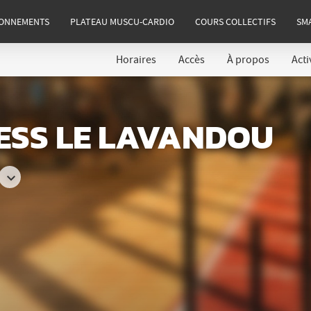
ONNEMENTS
PLATEAU MUSCU-CARDIO
COURS COLLECTIFS
SM
Horaires
Accès
À propos
Acti
NESS LE LAVANDOU
Consulter
les
horaires