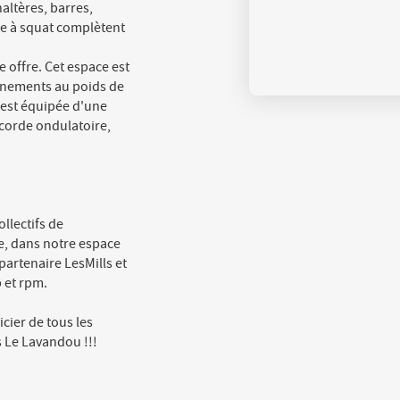
altères, barres,
e à squat complètent
e offre. Cet espace est
aînements au poids de
e est équipée d'une
 corde ondulatoire,
llectifs de
, dans notre espace
partenaire LesMills et
 et rpm.
cier de tous les
s Le Lavandou !!!