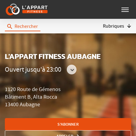
Menu
Rubriques
Rechercher
L'Appart
Fitness
L'APPART FITNESS AUBAGNE
Ouvert jusqu'à 23:00
Consulter
les
1120 Route de Gémenos
horaires
Bâtiment B, Alta Rocca
13400 Aubagne
S'ABONNER