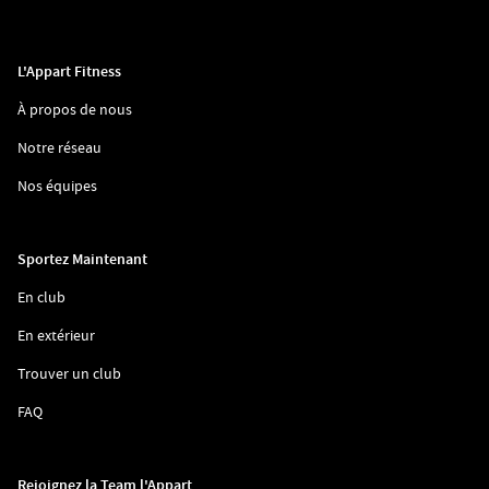
L'Appart Fitness
(ouvre
À propos de nous
dans
une
(ouvre
Notre réseau
nouvelle
dans
fenêtre)
une
(ouvre
Nos équipes
nouvelle
dans
fenêtre)
une
nouvelle
fenêtre)
Sportez Maintenant
(ouvre
En club
dans
une
(ouvre
En extérieur
nouvelle
dans
fenêtre)
une
(ouvre
Trouver un club
nouvelle
dans
fenêtre)
une
(ouvre
FAQ
nouvelle
dans
fenêtre)
une
nouvelle
fenêtre)
Rejoignez la Team l'Appart