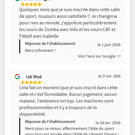
par
5
Quelques mois que je suis inscrite dans cette salle
Étoiles
de sport, toujours aussi satisfaite !! Je changerai
Sur
5
pour rien au monde, j’apprécie particulièrement
les cours de Zumba avec Inès et les cours CAF et
Fitball avec Isabelle
Réponse de l'établissement
le 1 juin 2026
Merci infiniment !
Voir l'avis sur Google
Izk Mcd
le 27 avr. 2026
5
Cela fait un moment que je suis inscrit dans cette
Étoiles
salle et c’est formidable. Aucun jugement, aucun
Sur
5
malaise, l’ambiance est top. Les machines sont
professionnelles et il y a toujours de la
disponibilité.
Réponse de l'établissement
le 28 avr. 2026
Merci pour ce retour, effectivement l'idée du sport
pour tous est ancrée dans l'ADN de L'Appart Fitness !