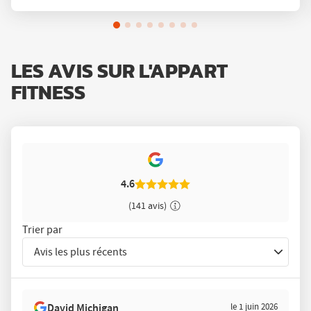
LES AVIS SUR L'APPART
FITNESS
4.6
(141 avis)
Trier par
Avis les plus récents
Trier
les
avis
David Michigan
le 1 juin 2026