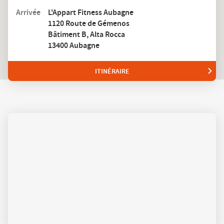
trouver
proximité
Arrivée
L'Appart Fitness Aubagne
un
1120 Route de Gémenos
club
L'Appart
Bâtiment B, Alta Rocca
Fitness
13400 Aubagne
ITINÉRAIRE
JUSQU'AU
CLUB
L'APPART
FITNESS
AUBAGNE