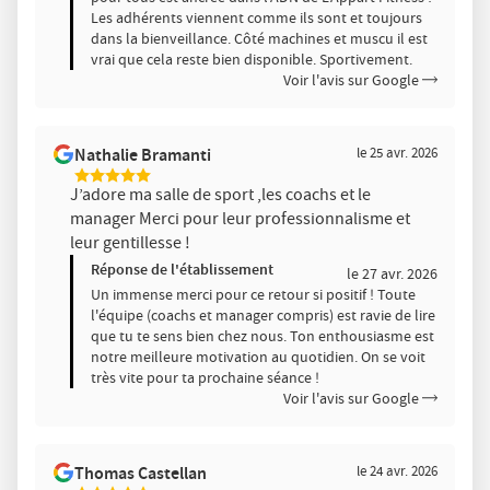
Les adhérents viennent comme ils sont et toujours
dans la bienveillance. Côté machines et muscu il est
vrai que cela reste bien disponible. Sportivement.
Voir l'avis sur Google
Nathalie Bramanti
le 25 avr. 2026
5
J’adore ma salle de sport ,les coachs et le
Étoiles
manager Merci pour leur professionnalisme et
Sur
5
leur gentillesse !
Réponse de l'établissement
le 27 avr. 2026
Un immense merci pour ce retour si positif ! Toute
l'équipe (coachs et manager compris) est ravie de lire
que tu te sens bien chez nous. Ton enthousiasme est
notre meilleure motivation au quotidien. On se voit
très vite pour ta prochaine séance !
Voir l'avis sur Google
Thomas Castellan
le 24 avr. 2026