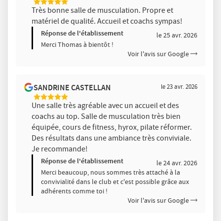
5
Très bonne salle de musculation. Propre et
Étoiles
matériel de qualité. Accueil et coachs sympas!
Sur
5
Réponse de l'établissement
le 25 avr. 2026
Merci Thomas à bientôt !
Voir l'avis sur Google
SANDRINE CASTELLAN
le 23 avr. 2026
5
Une salle très agréable avec un accueil et des
Étoiles
coachs au top. Salle de musculation très bien
Sur
5
équipée, cours de fitness, hyrox, pilate réformer.
Des résultats dans une ambiance très conviviale.
Je recommande!
Réponse de l'établissement
le 24 avr. 2026
Merci beaucoup, nous sommes très attaché à la
convivialité dans le club et c'est possible grâce aux
adhérents comme toi !
Voir l'avis sur Google