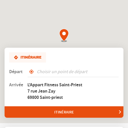
Priest
ITINÉRAIRE
Départ
,
À
trouver
proximité
Arrivée
L'Appart Fitness Saint-Priest
un
7 rue Jean Zay
club
L'Appart
69800 Saint-priest
Fitness
ITINÉRAIRE
JUSQU'AU
CLUB
L'APPART