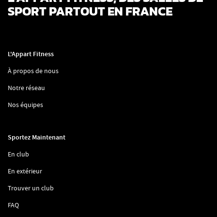
SPORT PARTOUT EN FRANCE
L'Appart Fitness
(ouvre
À propos de nous
dans
une
(ouvre
Notre réseau
nouvelle
dans
fenêtre)
une
(ouvre
Nos équipes
nouvelle
dans
fenêtre)
une
nouvelle
fenêtre)
Sportez Maintenant
(ouvre
En club
dans
une
(ouvre
En extérieur
nouvelle
dans
fenêtre)
une
(ouvre
Trouver un club
nouvelle
dans
fenêtre)
une
(ouvre
FAQ
nouvelle
dans