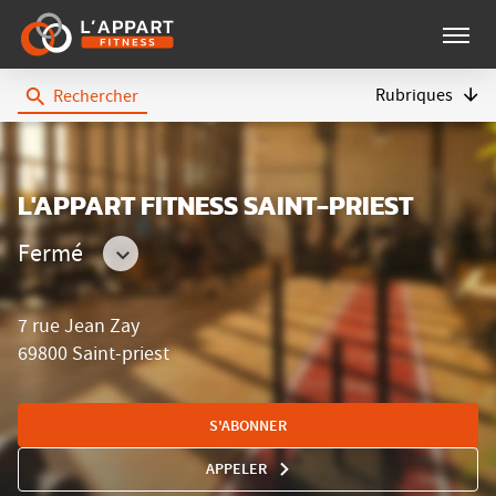
Menu
Rubriques
Rechercher
L'Appart
Fitness
L'APPART FITNESS SAINT-PRIEST
Fermé
Consulter
les
7 rue Jean Zay
horaires
69800 Saint-priest
S'ABONNER
APPELER
AFFICHER