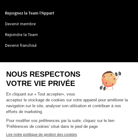
fenêtre)
une
nouvelle
fenêtre)
Rejoignez la Team l'Appart
(ouvre
Devenir membre
dans
une
(ouvre
Rejoindre la Team
nouvelle
dans
fenêtre)
une
(ouvre
Devenir franchisé
nouvelle
dans
fenêtre)
une
nouvelle
fenêtre)
(ouvre
CGV
dans
une
(ouvre
Politique de confidentialité
nouvelle
dans
fenêtre)
une
(ouvre
Mentions légales
nouvelle
dans
fenêtre)
une
nouvelle
fenêtre)
Aller
Aller
Aller
Aller
sur
sur
sur
sur
la
la
la
la
Plan du site
page
page
page
page
facebook
youtube
instagram
linkedin