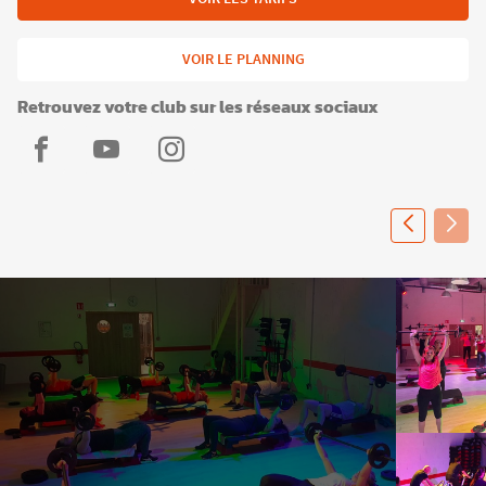
VOIR LE PLANNING
Retrouvez votre club sur les réseaux sociaux
L'Appart
L'Appart
L'Appart
Fitness
Fitness
Fitness
Saint-
Saint-
Saint-
Priest
Priest
Priest