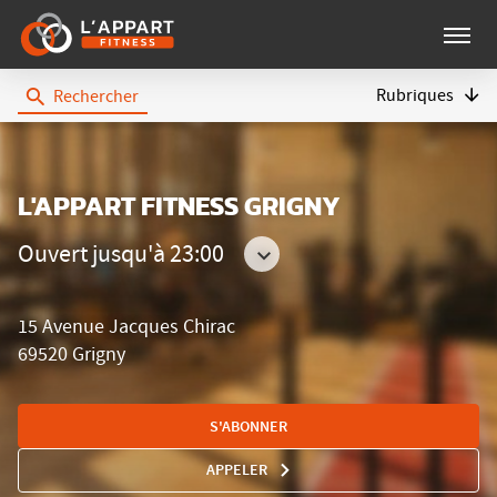
Menu
Rubriques
Rechercher
L'Appart
Fitness
L'APPART FITNESS GRIGNY
Ouvert jusqu'à 23:00
Consulter
les
15 Avenue Jacques Chirac
horaires
69520 Grigny
S'ABONNER
APPELER
AFFICHER