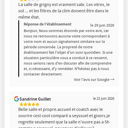
La salle de grigny est vraiment sale. Les vitres, le
Étoiles
sol ... et les filtres de la clim doivent être dans le
Sur
5
même état.
Réponse de l'établissement
le 29 juin 2026
Bonjour, Nous sommes étonnés par votre avis, car
nous ne retrouvons aucune visite correspondant à
votre nom et aucun signalement similaire sur la
période concernée. La propreté de notre
établissement fait l'objet d'un suivi quotidien. Si une
situation particulière vous a conduit à ce ressenti,
nous serions ravis d'en discuter afin de comprendre
et, si nécessaire, d'y remédier. N'hésitez pas à nous
contacter directement.
Voir l'avis sur Google
Sandrine Guillet
le 22 juin 2026
5
Belle salle et propre.accueil et coatch avec le
Étoiles
sourire cest cool comparé a seyssuel et givors.je
Sur
5
regrette seulement que la salle n'ouvre pas a 5h