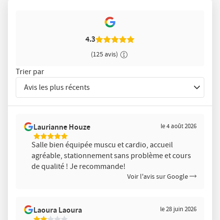
4.3
(125 avis)
Trier par
Avis les plus récents
Trier
les
avis
Laurianne Houze
le 4 août 2026
par
5
Salle bien équipée muscu et cardio, accueil
Étoiles
agréable, stationnement sans problème et cours
Sur
5
de qualité ! Je recommande!
Voir l'avis sur Google
Laoura Laoura
le 28 juin 2026
2