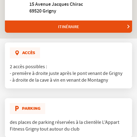
15 Avenue Jacques Chirac
club
L'Appart
69520 Grigny
Fitness
ITINÉRAIRE
JUSQU'AU
CLUB
L'APPART
FITNESS
GRIGNY
ACCÈS
2 accès possibles :
- première à droite juste après le pont venant de Grigny
- à droite de la cave à vin en venant de Montagny
PARKING
des places de parking réservées à la clientèle L'Appart
Fitness Grigny tout autour du club