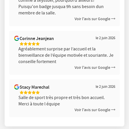
comme a seyssuel, pourquoi d'ailleurs?
Puisqu'on badge jusqua 9h sans besoin dun
membre de la salle.
Voir l'avis sur Google
Corinne Jeanjean
le 2 juin 2026
5
Agréablement surprise par l’accueil et la
Étoiles
bienveillance de l’équipe motivée et souriante. Je
Sur
5
conseille fortement
Voir l'avis sur Google
Stacy Marechal
le 2 juin 2026
5
Salle de sport très propre et très bon accueil.
Étoiles
Merci à toute l équipe
Sur
5
Voir l'avis sur Google