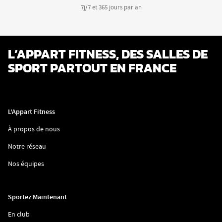
7j/7 et 365 jours par an
L’APPART FITNESS, DES SALLES DE
SPORT PARTOUT EN FRANCE
L'Appart Fitness
(ouvre
À propos de nous
dans
une
(ouvre
Notre réseau
nouvelle
dans
fenêtre)
une
(ouvre
Nos équipes
nouvelle
dans
fenêtre)
une
nouvelle
fenêtre)
Sportez Maintenant
(ouvre
En club
dans