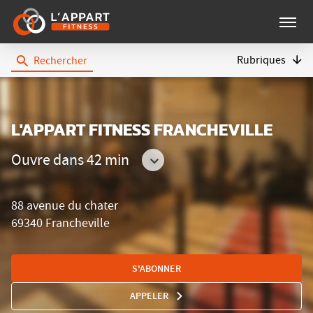
Menu
Rubriques
Rechercher
L'Appart
Fitness
L'APPART FITNESS FRANCHEVILLE
Ouvre dans 42 min
Consulter
les
88 avenue du chater
horaires
69340 Francheville
S'ABONNER
APPELER
AFFICHER