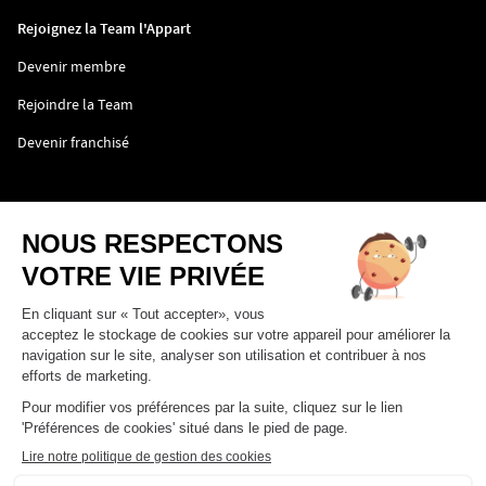
nouvelle
fenêtre)
Rejoignez la Team l'Appart
(ouvre
Devenir membre
dans
une
(ouvre
Rejoindre la Team
nouvelle
dans
fenêtre)
une
(ouvre
Devenir franchisé
nouvelle
dans
fenêtre)
une
nouvelle
fenêtre)
(ouvre
CGV
dans
une
(ouvre
Politique de confidentialité
nouvelle
dans
fenêtre)
une
(ouvre
Mentions légales
nouvelle
dans
fenêtre)
une
nouvelle
fenêtre)
Aller
Aller
Aller
Aller
sur
sur
sur
sur
la
la
la
la
Plan du site
page
page
page
page
facebook
youtube
instagram
linkedin
Version contrastée (
off
)