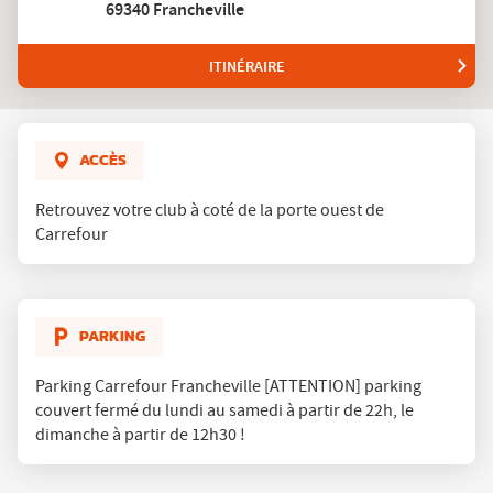
L'Appart
69340 Francheville
Fitness
ITINÉRAIRE
JUSQU'AU
CLUB
L'APPART
FITNESS
FRANCHEVILLE
ACCÈS
Retrouvez votre club à coté de la porte ouest de
Carrefour
PARKING
Parking Carrefour Francheville [ATTENTION] parking
couvert fermé du lundi au samedi à partir de 22h, le
dimanche à partir de 12h30 !