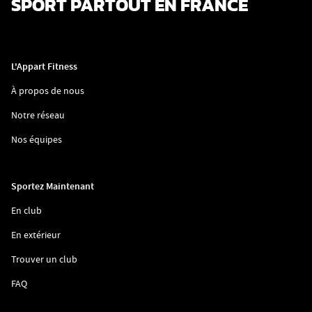
SPORT PARTOUT EN FRANCE
L'Appart Fitness
(ouvre
À propos de nous
dans
une
(ouvre
Notre réseau
nouvelle
dans
fenêtre)
une
(ouvre
Nos équipes
nouvelle
dans
fenêtre)
une
nouvelle
fenêtre)
Sportez Maintenant
(ouvre
En club
dans
une
(ouvre
En extérieur
nouvelle
dans
fenêtre)
une
(ouvre
Trouver un club
nouvelle
dans
fenêtre)
une
(ouvre
FAQ
nouvelle
dans
fenêtre)
une