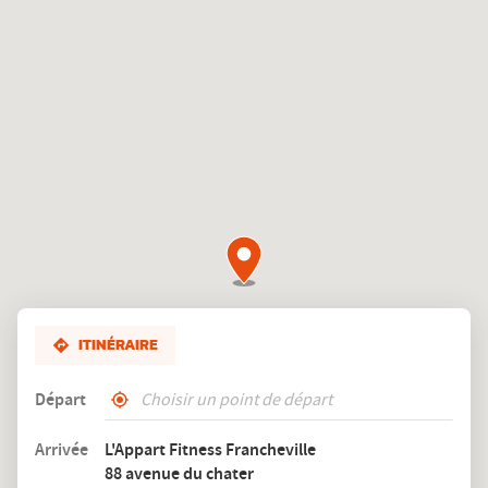
d'ouverture
du
club
L'Appart
Fitness
Francheville
ITINÉRAIRE
Départ
,
À
trouver
proximité
Arrivée
L'Appart Fitness Francheville
un
88 avenue du chater
club