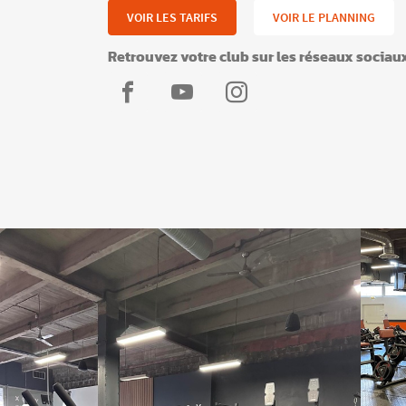
VOIR LES TARIFS
VOIR LE PLANNING
Retrouvez votre club sur les réseaux sociau
L'Appart
L'Appart
L'Appart
Fitness
Fitness
Fitness
Villeurbanne
Villeurbanne
Villeurbanne
Grandclément
Grandclément
Grandclément