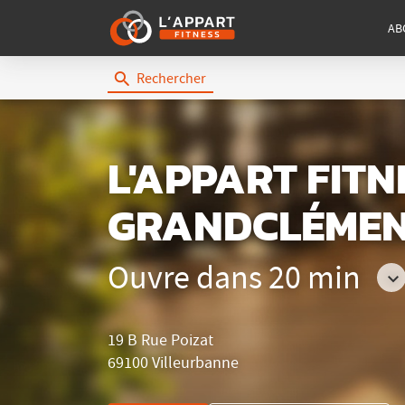
AB
Rechercher
L'Appart
Fitness
L'APPART FIT
GRANDCLÉME
Ouvre dans 20 min
Co
les
19 B Rue Poizat
ho
69100 Villeurbanne