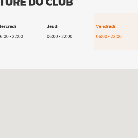
TURE DU CLUB
ercredi
Jeudi
Horaires
Vendredi
d'ouverture
6:00
-
22:00
06:00
-
22:00
06:00
-
22:00
d'aujourd'hui