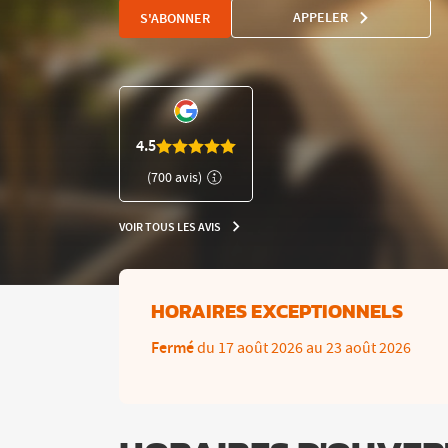
APPELER
S'ABONNER
AFFICHER
LE
NUMÉRO
DE
TÉLÉPHONE
DU
CLUB
4.5
L'APPART
(700 avis)
FITNESS
VILLEURBANNE
GRANDCLÉMENT
VOIR TOUS LES AVIS
VOIR
TOUS
LES
AVIS
HORAIRES EXCEPTIONNELS
Fermé
du 17 août 2026 au 23 août 2026