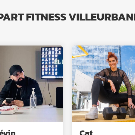
PPART FITNESS VILLEURB
évin
Cat