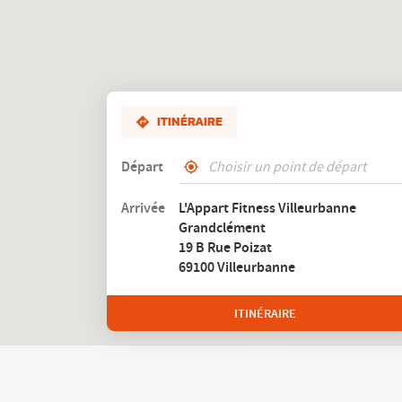
ITINÉRAIRE
Départ
,
À
trouver
proximité
Arrivée
L'Appart Fitness Villeurbanne
un
Grandclément
club
L'Appart
19 B Rue Poizat
Fitness
69100 Villeurbanne
ITINÉRAIRE
JUSQU'AU
CLUB
L'APPART
FITNESS
VILLEURBANNE