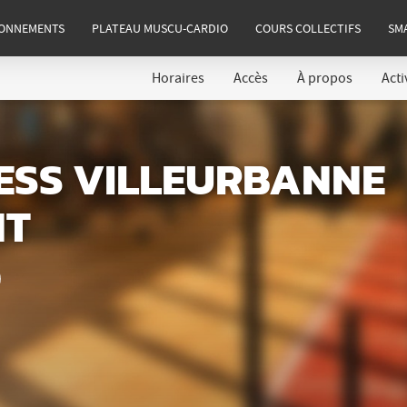
ONNEMENTS
PLATEAU MUSCU-CARDIO
COURS COLLECTIFS
SM
Horaires
Accès
À propos
Acti
NESS VILLEURBANNE
NT
nsulter
raires