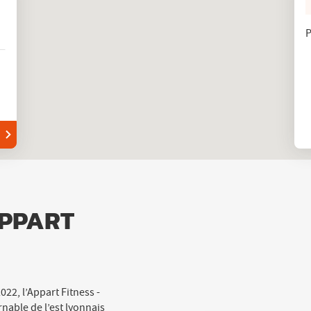
P
APPART
22, l’Appart Fitness -
nable de l’est lyonnais