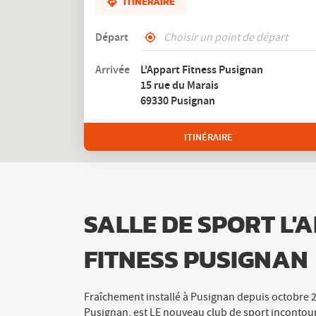
ITINÉRAIRE
Départ
,
À
trouver
proximité
Arrivée
L'Appart Fitness Pusignan
un
15 rue du Marais
club
L'Appart
69330 Pusignan
Fitness
ITINÉRAIRE
JUSQU'AU
CLUB
L'APPART
FITNESS
PUSIGNAN
SALLE DE SPORT L'
FITNESS PUSIGNAN
Fraîchement installé à Pusignan depuis octobre 20
Pusignan, est LE nouveau club de sport incontour