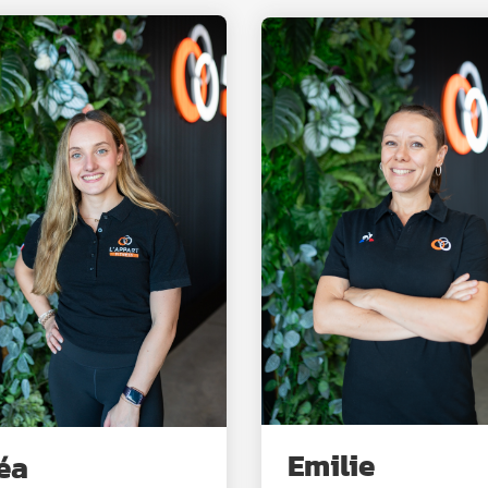
Emilie
éa