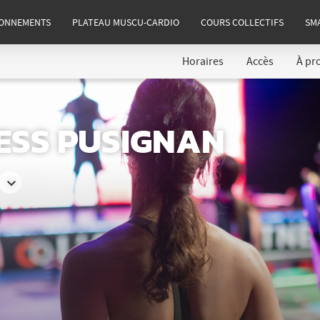
ONNEMENTS
PLATEAU MUSCU-CARDIO
COURS COLLECTIFS
SM
Horaires
Accès
À pr
NESS PUSIGNAN
Consulter
les
horaires