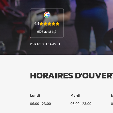
NUMÉRO
DE
TÉLÉPHONE
DU
CLUB
4.9
L'APPART
(506 avis)
FITNESS
PUSIGNAN
VOIR TOUS LES AVIS
VOIR
TOUS
LES
AVIS
HORAIRES D'OUVER
Lundi
Mardi
M
06:00
-
23:00
06:00
-
23:00
0