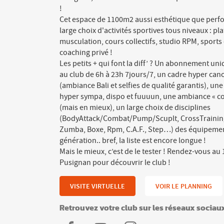
!
Cet espace de 1100m2 aussi esthétique que per
large choix d'activités sportives tous niveaux : pl
musculation, cours collectifs, studio RPM, spor
coaching privé !
Les petits + qui font la diff’ ? Un abonnement uni
au club de 6h à 23h 7jours/7, un cadre hyper can
(ambiance Bali et selfies de qualité garantis), u
hyper sympa, dispo et fuuuun, une ambiance « c
(mais en mieux), un large choix de disciplines
(BodyAttack/Combat/Pump/Scuplt, CrossTraining,
Zumba, Boxe, Rpm, C.A.F., Step…) des équipeme
génération.. bref, la liste est encore longue !
Mais le mieux, c’est de le tester ! Rendez-vous au
Pusignan pour découvrir le club !
VISITE VIRTUELLE
VOIR LE PLANNING
Retrouvez votre club sur les réseaux sociau