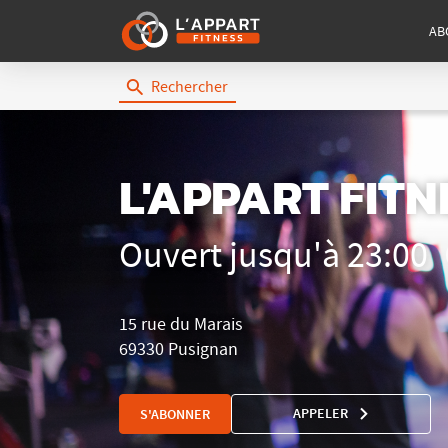
AB
Rechercher
L'Appart
Fitness
L'APPART FIT
Ouvert jusqu'à 23:00
15 rue du Marais
69330 Pusignan
APPELER
S'ABONNER
AFFICHER
LE