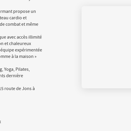
formant propose un
ateau cardio et
ts de combat et même
que avec accès illimité
on et chaleureux
ne équipe expérimentée
omme à la maison »
 Yoga, Pilates,
nts dernière
 15 route de Jons à
x