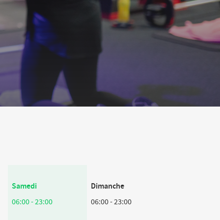
Horaires
Samedi
Dimanche
d'ouverture
06:00
-
23:00
06:00
-
23:00
d'aujourd'hui