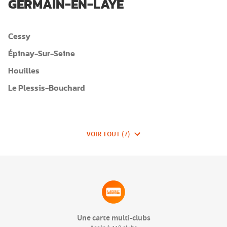
GERMAIN-EN-LAYE
Cessy
Épinay-Sur-Seine
Houilles
Le Plessis-Bouchard
VOIR TOUT (7)
DE
CLUBS
DE
FITNESSEA
GROUP
Une carte multi-clubs