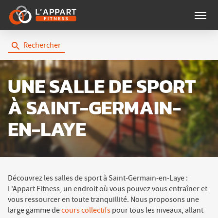
Menu
Rechercher
UNE SALLE DE SPORT
À SAINT-GERMAIN-
EN-LAYE
Découvrez les salles de sport à Saint-Germain-en-Laye :
L'Appart Fitness, un endroit où vous pouvez vous entraîner et
vous ressourcer en toute tranquillité. Nous proposons une
large gamme de
cours collectifs
pour tous les niveaux, allant