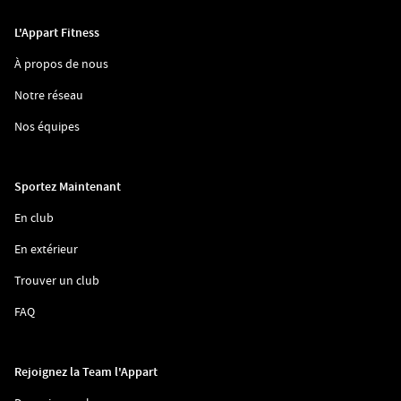
L'Appart Fitness
(ouvre
À propos de nous
dans
une
(ouvre
Notre réseau
nouvelle
dans
fenêtre)
une
(ouvre
Nos équipes
nouvelle
dans
fenêtre)
une
nouvelle
fenêtre)
Sportez Maintenant
(ouvre
En club
dans
une
(ouvre
En extérieur
nouvelle
dans
fenêtre)
une
(ouvre
Trouver un club
nouvelle
dans
fenêtre)
une
(ouvre
FAQ
nouvelle
dans
fenêtre)
une
nouvelle
fenêtre)
Rejoignez la Team l'Appart