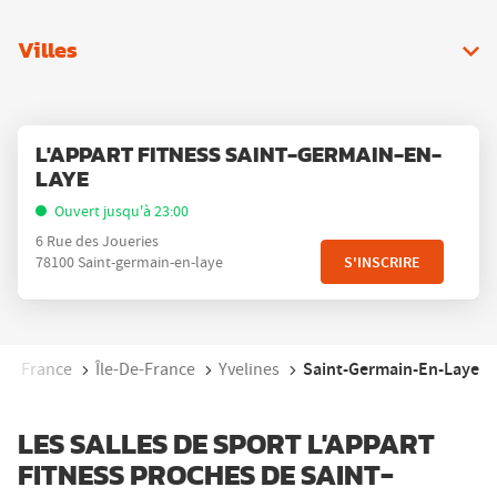
Villes
Appuyer
Point
L'APPART FITNESS SAINT-GERMAIN-EN-
sur
de
LAYE
la
vente
touche
Ouvert jusqu'à 23:00
:
ENTRÉE
6 Rue des Joueries
pour
S'INSCRIRE
78100 Saint-germain-en-laye
obtenir
de
plus
amples
cueil
Saint-Germain-En-Laye
France
Île-De-France
Yvelines
informations
LES SALLES DE SPORT L'APPART
FITNESS PROCHES DE SAINT-