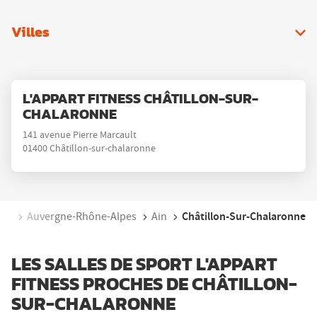
Villes
Appuyer
Point
L'APPART FITNESS CHÂTILLON-SUR-
sur
de
CHALARONNE
la
vente
touche
141 avenue Pierre Marcault
:
01400 Châtillon-sur-chalaronne
ENTRÉE
pour
obtenir
de
plus
Châtillon-Sur-Chalaronne
nce
Auvergne-Rhône-Alpes
Ain
amples
informations
LES SALLES DE SPORT L'APPART
FITNESS PROCHES DE CHÂTILLON-
SUR-CHALARONNE