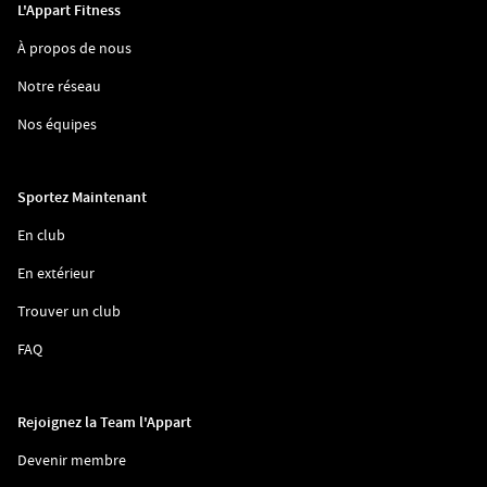
L'Appart Fitness
(ouvre
À propos de nous
dans
une
(ouvre
Notre réseau
nouvelle
dans
fenêtre)
une
(ouvre
Nos équipes
nouvelle
dans
fenêtre)
une
nouvelle
fenêtre)
Sportez Maintenant
(ouvre
En club
dans
une
(ouvre
En extérieur
nouvelle
dans
fenêtre)
une
(ouvre
Trouver un club
nouvelle
dans
fenêtre)
une
(ouvre
FAQ
nouvelle
dans
fenêtre)
une
nouvelle
fenêtre)
Rejoignez la Team l'Appart
(ouvre
Devenir membre
dans