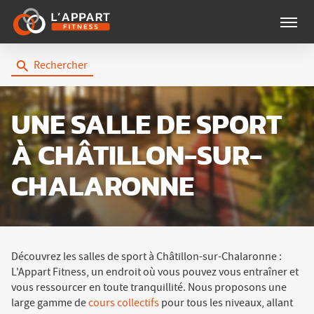
Menu
Rechercher
UNE SALLE DE SPORT
À CHÂTILLON-SUR-
CHALARONNE
Découvrez les salles de sport à Châtillon-sur-Chalaronne :
L'Appart Fitness, un endroit où vous pouvez vous entraîner et
vous ressourcer en toute tranquillité. Nous proposons une
large gamme de
cours collectifs
pour tous les niveaux, allant