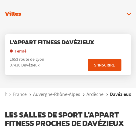
Villes
Appuyer
Point
L'APPART FITNESS DAVÉZIEUX
sur
de
la
Fermé
vente
touche
1653 route de Lyon
:
ENTRÉE
S'INSCRIRE
07430 Davézieux
pour
obtenir
de
plus
Accueil
Davézieux
France
Auvergne-Rhône-Alpes
Ardèche
amples
informations
LES SALLES DE SPORT L'APPART
FITNESS PROCHES DE DAVÉZIEUX