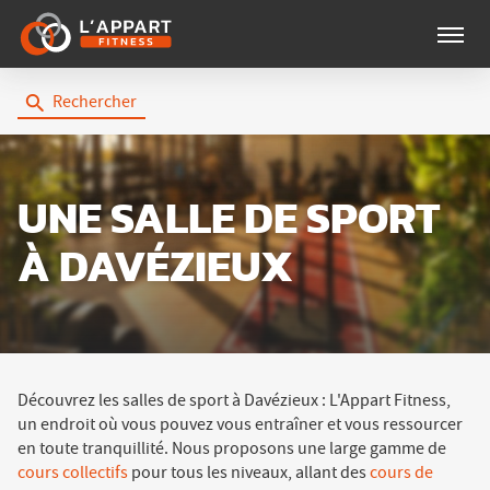
Menu
Rechercher
UNE SALLE DE SPORT
À DAVÉZIEUX
Découvrez les salles de sport à Davézieux : L'Appart Fitness,
un endroit où vous pouvez vous entraîner et vous ressourcer
en toute tranquillité. Nous proposons une large gamme de
cours collectifs
pour tous les niveaux, allant des
cours de