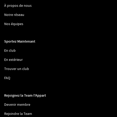
(ouvre
À propos de nous
dans
une
(ouvre
Notre réseau
nouvelle
dans
fenêtre)
une
(ouvre
Nos équipes
nouvelle
dans
fenêtre)
une
nouvelle
fenêtre)
Sportez Maintenant
(ouvre
En club
dans
une
(ouvre
En extérieur
nouvelle
dans
fenêtre)
une
(ouvre
Trouver un club
nouvelle
dans
fenêtre)
une
(ouvre
FAQ
nouvelle
dans
fenêtre)
une
nouvelle
fenêtre)
Rejoignez la Team l'Appart
(ouvre
Devenir membre
dans
une
(ouvre
Rejoindre la Team
nouvelle