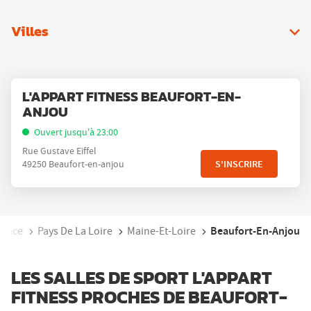
Villes
Appuyer
Point
L'APPART FITNESS BEAUFORT-EN-
sur
de
ANJOU
la
vente
touche
Ouvert jusqu'à 23:00
:
ENTRÉE
Rue Gustave Eiffel
pour
S'INSCRIRE
49250 Beaufort-en-anjou
obtenir
de
plus
amples
Beaufort-En-Anjou
rance
Pays De La Loire
Maine-Et-Loire
informations
LES SALLES DE SPORT L'APPART
FITNESS PROCHES DE BEAUFORT-