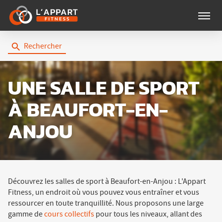
Menu
Rechercher
UNE SALLE DE SPORT
À BEAUFORT-EN-
ANJOU
Découvrez les salles de sport à Beaufort-en-Anjou : L'Appart
Fitness, un endroit où vous pouvez vous entraîner et vous
ressourcer en toute tranquillité. Nous proposons une large
gamme de
cours collectifs
pour tous les niveaux, allant des