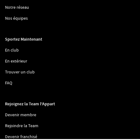
dans
une
(ouvre
Notre réseau
nouvelle
dans
fenêtre)
une
(ouvre
Nos équipes
nouvelle
dans
fenêtre)
une
nouvelle
fenêtre)
Sportez Maintenant
(ouvre
En club
dans
une
(ouvre
En extérieur
nouvelle
dans
fenêtre)
une
(ouvre
Trouver un club
nouvelle
dans
fenêtre)
une
(ouvre
FAQ
nouvelle
dans
fenêtre)
une
nouvelle
fenêtre)
Rejoignez la Team l'Appart
(ouvre
Devenir membre
dans
une
(ouvre
Rejoindre la Team
nouvelle
dans
fenêtre)
une
(ouvre
Devenir franchisé