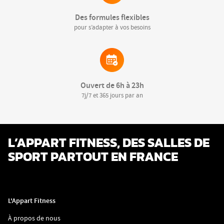
Des formules flexibles
pour s’adapter à vos besoins
Ouvert de 6h à 23h
7j/7 et 365 jours par an
L’APPART FITNESS, DES SALLES DE
SPORT PARTOUT EN FRANCE
L'Appart Fitness
(ouvre
À propos de nous