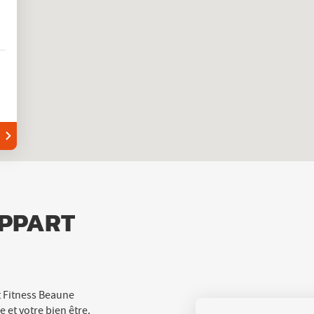
APPART
t Fitness Beaune
 et votre bien être.