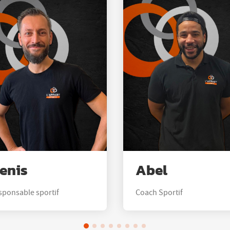
enis
Abel
sponsable sportif
Coach Sportif