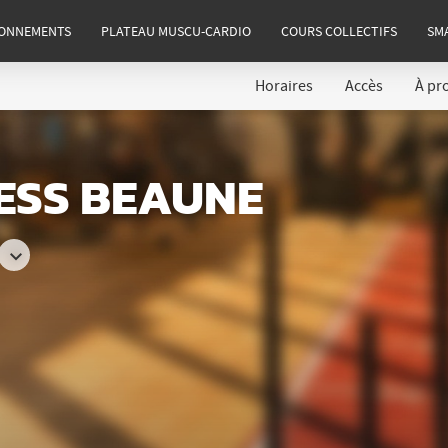
ONNEMENTS
PLATEAU MUSCU-CARDIO
COURS COLLECTIFS
SM
Horaires
Accès
À pr
NESS BEAUNE
Consulter
les
horaires