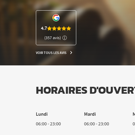
NUMÉRO
DE
TÉLÉPHONE
DU
CLUB
4.7
L'APPART
(357 avis)
FITNESS
BEAUNE
VOIR TOUS LES AVIS
VOIR
TOUS
LES
AVIS
HORAIRES D'OUVER
Lundi
Mardi
M
06:00
-
23:00
06:00
-
23:00
0