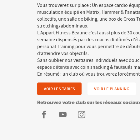
Vous trouverez sur place : Un espace cardio équi
musculation équipé en Matrix, Hammer & Panatta,
collectifs, une salle de biking, une box de Cross T
stretching/abdominaux.
L’Appart Fitness Beaune c'est aussi plus de 30 cou
semaine dispensés par des coachs diplômés d’éta
personal Training pour vous permettre de débuter
d’atteindre vos objectifs.
Sans oublier nos vestiaires individuels avec douc
espace détente avec coin snacking & fauteuils ma
En résumé : un club où vous trouverez forcément
VOIR LES TARIFS
VOIR LE PLANNING
Retrouvez votre club sur les réseaux sociau
L'Appart
L'Appart
L'Appart
Fitness
Fitness
Fitness
Beaune
Beaune
Beaune