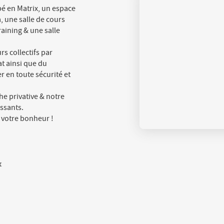
pé en Matrix, un espace
 une salle de cours
raining & une salle
rs collectifs par
t ainsi que du
 en toute sécurité et
he privative & notre
ssants.
 votre bonheur !
x