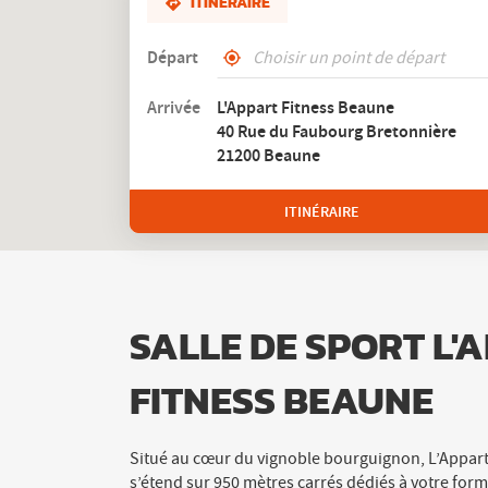
ITINÉRAIRE
Départ
,
À
trouver
proximité
Arrivée
L'Appart Fitness Beaune
un
40 Rue du Faubourg Bretonnière
club
L'Appart
21200 Beaune
Fitness
ITINÉRAIRE
JUSQU'AU
CLUB
L'APPART
FITNESS
BEAUNE
SALLE DE SPORT L'
FITNESS BEAUNE
Situé au cœur du vignoble bourguignon, L’Appar
s’étend sur 950 mètres carrés dédiés à votre forme