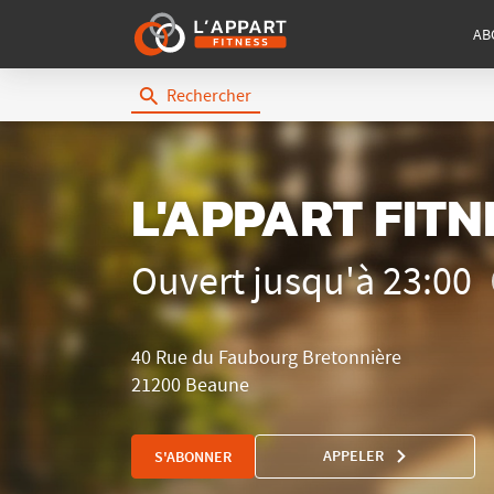
AB
Rechercher
L'Appart
Fitness
L'APPART FIT
Ouvert jusqu'à 23:00
40 Rue du Faubourg Bretonnière
21200 Beaune
APPELER
S'ABONNER
AFFICHER
LE