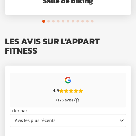
Salle de biking
LES AVIS SUR L'APPART
FITNESS
4.9
(176 avis)
Trier par
Avis les plus récents
Trier