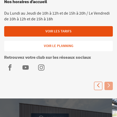
Nos horaires d'accueil
Du Lundi au Jeudi de 10h à 12h et de 15h à 20h / Le Vendredi
de 10h à 12h et de 15h à 18h
VOIR LES TARIFS
VOIR LE PLANNING
Retrouvez votre club sur les réseaux sociaux
L'Appart
L'Appart
L'Appart
Fitness
Fitness
Fitness
Baugé-
Baugé-
Baugé-
en-
en-
en-
Anjou
Anjou
Anjou