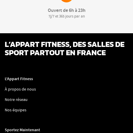
Ouvert de 6h à 23h
7j/7 et 365 jours par an
L’APPART FITNESS, DES SALLES DE
SPORT PARTOUT EN FRANCE
L'Appart Fitness
(ouvre
À propos de nous
dans
une
(ouvre
Notre réseau
nouvelle
dans
fenêtre)
une
(ouvre
Nos équipes
nouvelle
dans
fenêtre)
une
nouvelle
fenêtre)
Sportez Maintenant