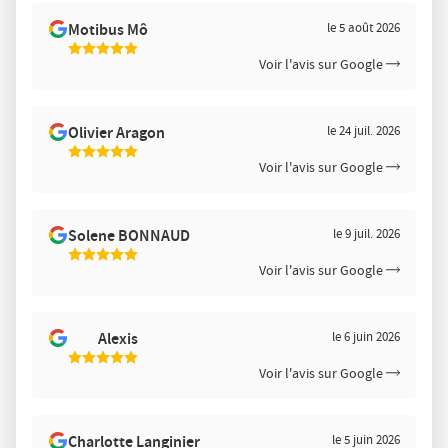
les
avis
Motibus Mô
le 5 août 2026
par
5
Voir l'avis sur Google
Étoiles
Sur
5
Olivier Aragon
le 24 juil. 2026
5
Voir l'avis sur Google
Étoiles
Sur
5
Solene BONNAUD
le 9 juil. 2026
5
Voir l'avis sur Google
Étoiles
Sur
5
Alexis
le 6 juin 2026
5
Voir l'avis sur Google
Étoiles
Sur
5
Charlotte Langinier
le 5 juin 2026