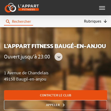
Menu
Rubriques
Rechercher
L'Appart
Fitness
L'APPART FITNESS BAUGÉ-EN-ANJOU
Ouvert jusqu'à 23:00
Consulter
les
1 Avenue de Chandelais
horaires
49150 Baugé-en-anjou
CONTACTER LE CLUB
APPELER
AFFICHER