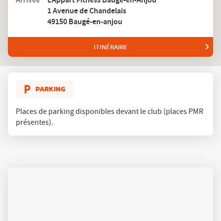
un
1 Avenue de Chandelais
club
L'Appart
49150 Baugé-en-anjou
Fitness
ITINÉRAIRE
JUSQU'AU
CLUB
L'APPART
FITNESS
BAUGÉ-
PARKING
EN-
ANJOU
Places de parking disponibles devant le club (places PMR
présentes).