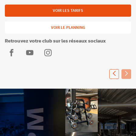
VOIR LES TARIFS
VOIR LE PLANNING
Retrouvez votre club sur les réseaux sociaux
L'Appart
L'Appart
L'Appart
Fitness
Fitness
Fitness
Grand-
Grand-
Grand-
Champ
Champ
Champ