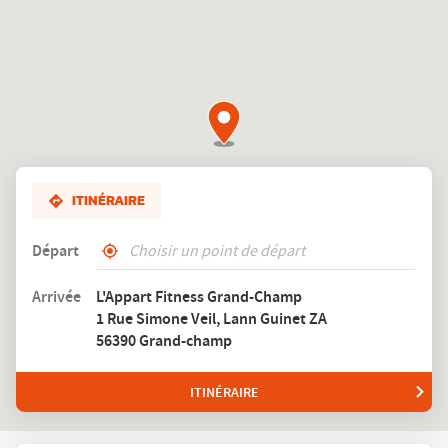
Champ
ITINÉRAIRE
Départ
,
À
trouver
proximité
Arrivée
L'Appart Fitness Grand-Champ
un
1 Rue Simone Veil, Lann Guinet ZA
club
L'Appart
56390 Grand-champ
Fitness
ITINÉRAIRE
JUSQU'AU
CLUB
L'APPART