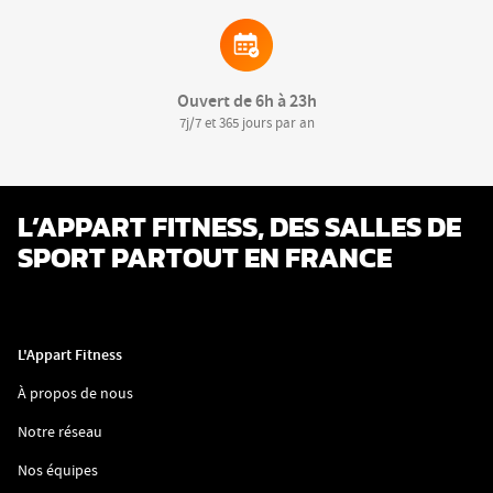
Ouvert de 6h à 23h
7j/7 et 365 jours par an
L’APPART FITNESS, DES SALLES DE
SPORT PARTOUT EN FRANCE
L'Appart Fitness
(ouvre
À propos de nous
dans
une
(ouvre
Notre réseau
nouvelle
dans
fenêtre)
une
(ouvre
Nos équipes
nouvelle
dans