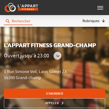
Menu
Rubriques
Rechercher
L'Appart
Fitness
L'APPART FITNESS GRAND-CHAMP
Ouvert jusqu'à 23:00
Consulter
les
1 Rue Simone Veil, Lann Guinet ZA
horaires
56390 Grand-champ
S'ABONNER
APPELER
AFFICHER