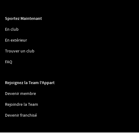
nouvelle
dans
fenêtre)
une
nouvelle
fenêtre)
Sportez Maintenant
(ouvre
En club
dans
une
(ouvre
En extérieur
nouvelle
dans
fenêtre)
une
(ouvre
Trouver un club
nouvelle
dans
fenêtre)
une
(ouvre
FAQ
nouvelle
dans
fenêtre)
une
nouvelle
fenêtre)
Rejoignez la Team l'Appart
(ouvre
Devenir membre
dans
une
(ouvre
Rejoindre la Team
nouvelle
dans
fenêtre)
une
(ouvre
Devenir franchisé
nouvelle
dans
fenêtre)
une
nouvelle
fenêtre)
(ouvre
CGV