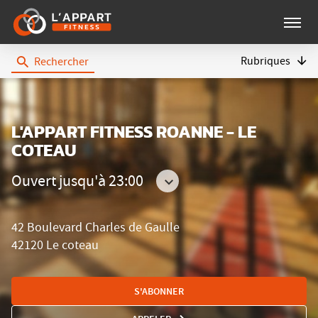
Menu
Rubriques
Rechercher
L'Appart
Fitness
L'APPART FITNESS ROANNE - LE
COTEAU
Ouvert jusqu'à 23:00
Consulter
les
42 Boulevard Charles de Gaulle
horaires
42120 Le coteau
S'ABONNER