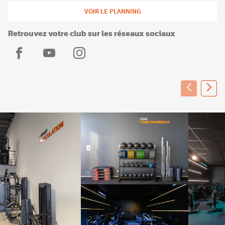
VOIR LE PLANNING
Retrouvez votre club sur les réseaux sociaux
L'Appart
L'Appart
L'Appart
Fitness
Fitness
Fitness
Roanne
Roanne
Roanne
-
-
-
Le
Le
Le
Coteau
Coteau
Coteau