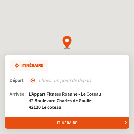
Roanne
-
Le
Coteau
ITINÉRAIRE
Départ
,
À
trouver
proximité
Arrivée
L'Appart Fitness Roanne - Le Coteau
un
42 Boulevard Charles de Gaulle
club
L'Appart
42120 Le coteau
Fitness
ITINÉRAIRE
JUSQU'AU
CLUB