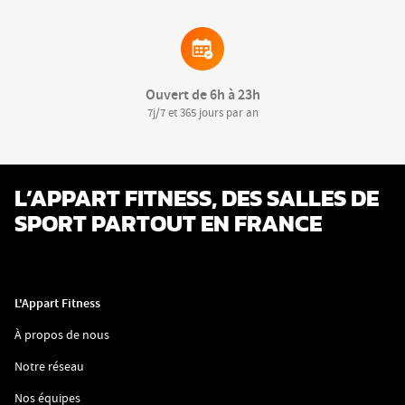
Ouvert de 6h à 23h
7j/7 et 365 jours par an
L’APPART FITNESS, DES SALLES DE
SPORT PARTOUT EN FRANCE
L'Appart Fitness
(ouvre
À propos de nous
dans
une
(ouvre
Notre réseau
nouvelle
dans
fenêtre)
une
(ouvre
Nos équipes