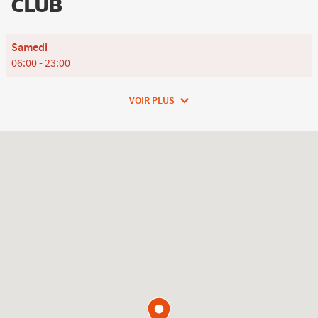
CLUB
Horaires
Samedi
d'ouverture
06:00
-
23:00
d'aujourd'hui
VOIR PLUS
et
les
horaires
d'ouverture
du
club
L'Appart
Fitness
Eybens