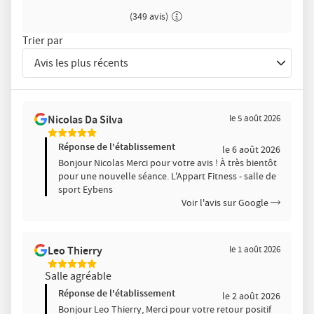
(349 avis)
Trier par
Avis les plus récents
Trier
les
avis
Nicolas Da Silva
le 5 août 2026
par
5
Étoiles
Réponse de l'établissement
le 6 août 2026
Sur
Bonjour Nicolas Merci pour votre avis ! À très bientôt
5
pour une nouvelle séance. L'Appart Fitness - salle de
sport Eybens
Voir l'avis sur Google
Leo Thierry
le 1 août 2026
5
Salle agréable
Étoiles
Sur
Réponse de l'établissement
le 2 août 2026
5
Bonjour Leo Thierry, Merci pour votre retour positif