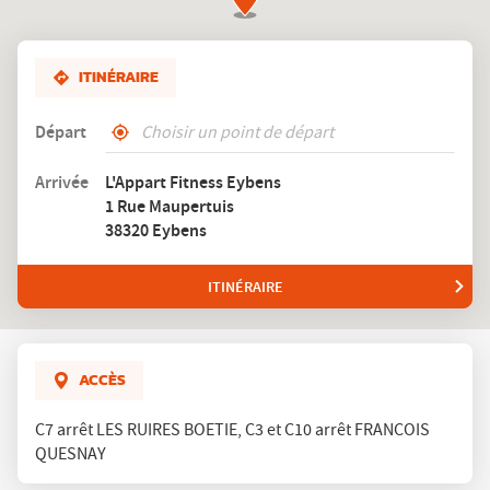
ITINÉRAIRE
Départ
,
À
trouver
proximité
Arrivée
L'Appart Fitness Eybens
un
1 Rue Maupertuis
club
L'Appart
38320 Eybens
Fitness
ITINÉRAIRE
JUSQU'AU
CLUB
L'APPART
FITNESS
EYBENS
ACCÈS
C7 arrêt LES RUIRES BOETIE, C3 et C10 arrêt FRANCOIS
QUESNAY