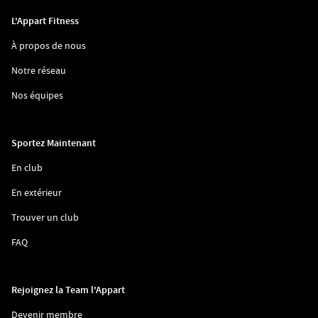
L'Appart Fitness
(ouvre
À propos de nous
dans
une
(ouvre
Notre réseau
nouvelle
dans
fenêtre)
une
(ouvre
Nos équipes
nouvelle
dans
fenêtre)
une
nouvelle
fenêtre)
Sportez Maintenant
(ouvre
En club
dans
une
(ouvre
En extérieur
nouvelle
dans
fenêtre)
une
(ouvre
Trouver un club
nouvelle
dans
fenêtre)
une
(ouvre
FAQ
nouvelle
dans
fenêtre)
une
nouvelle
fenêtre)
Rejoignez la Team l'Appart
(ouvre
Devenir membre