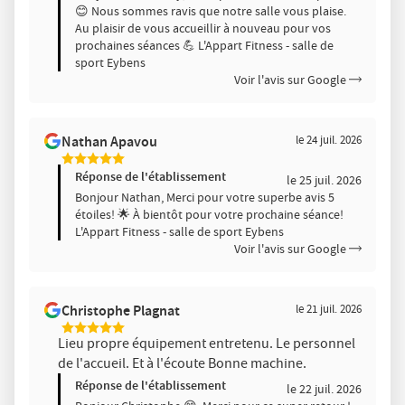
😊 Nous sommes ravis que notre salle vous plaise.
Au plaisir de vous accueillir à nouveau pour vos
prochaines séances 💪 L'Appart Fitness - salle de
sport Eybens
Voir l'avis sur Google
Nathan Apavou
le 24 juil. 2026
5
Étoiles
Réponse de l'établissement
le 25 juil. 2026
Sur
Bonjour Nathan, Merci pour votre superbe avis 5
5
étoiles! 🌟 À bientôt pour votre prochaine séance!
L'Appart Fitness - salle de sport Eybens
Voir l'avis sur Google
Christophe Plagnat
le 21 juil. 2026
5
Lieu propre équipement entretenu. Le personnel
Étoiles
de l'accueil. Et à l'écoute Bonne machine.
Sur
5
Réponse de l'établissement
le 22 juil. 2026