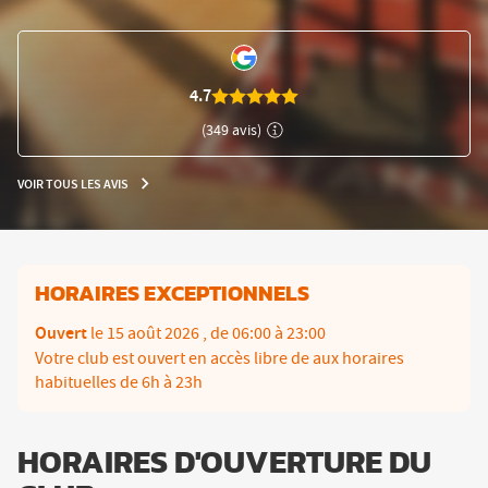
LE
NUMÉRO
DE
TÉLÉPHONE
DU
4.7
CLUB
L'APPART
(349 avis)
FITNESS
EYBENS
VOIR TOUS LES AVIS
VOIR
TOUS
LES
AVIS
HORAIRES EXCEPTIONNELS
Ouvert
le 15 août 2026
, de 06:00 à 23:00
Votre club est ouvert en accès libre de aux horaires
habituelles de 6h à 23h
HORAIRES D'OUVERTURE DU