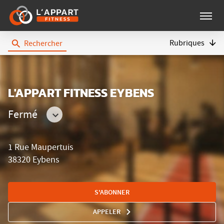
Menu
Rubriques
Rechercher
L'Appart
Fitness
L'APPART FITNESS EYBENS
Fermé
Consulter
les
1 Rue Maupertuis
horaires
38320 Eybens
S'ABONNER
APPELER
AFFICHER